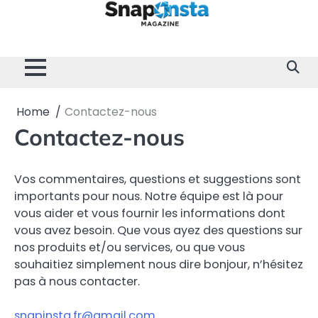
Skip
to
content
Home
Divertissement
Technologie
Sport
Célébrités
Mode
Contactez-
Politique
À
Mentions
nous
de
propos
Légales
Confidentialité
de
nous
Home
Contactez-nous
Contactez-nous
Vos commentaires, questions et suggestions sont
importants pour nous. Notre équipe est là pour
vous aider et vous fournir les informations dont
vous avez besoin. Que vous ayez des questions sur
nos produits et/ou services, ou que vous
souhaitiez simplement nous dire bonjour, n’hésitez
pas à nous contacter.
snapinsta.fr@gmail.com