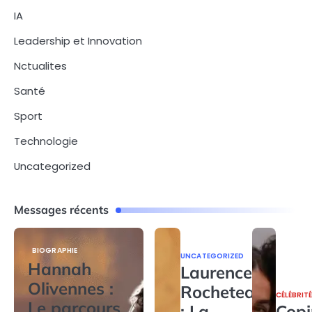
IA
Leadership et Innovation
Nctualites
Santé
Sport
Technologie
Uncategorized
Messages récents
BIOGRAPHIE
UNCATEGORIZED
Hannah
Laurence
Olivennes :
Rocheteau
CÉLÉBRIT
Le parcours
: La
Copi