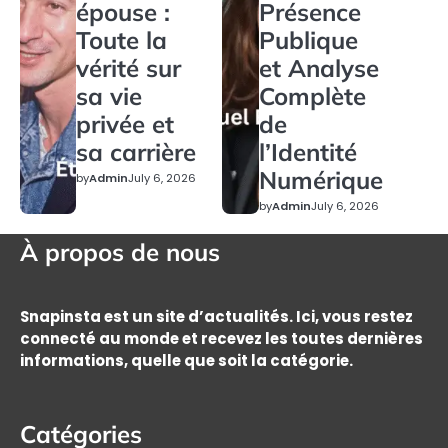
épouse :
Présence
Toute la
Publique
vérité sur
et Analyse
sa vie
Complète
privée et
de
sa carrière
l’Identité
Numérique
by
Admin
July 6, 2026
by
Admin
July 6, 2026
À propos de nous
Snapinsta est un site d’actualités. Ici, vous restez
connecté au monde et recevez les toutes dernières
informations, quelle que soit la catégorie.
Catégories