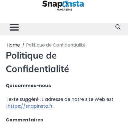
Skip
to
content
Home
Divertissement
Technologie
Sport
Célébrités
Mode
Contactez-
Politique
À
Mentions
nous
de
propos
Légales
Confidentialité
de
nous
Home
Politique de Confidentialité
Politique de
Confidentialité
Qui sommes-nous
Texte suggéré : L’adresse de notre site Web est
:
https://snapinsta.fr
.
Commentaires