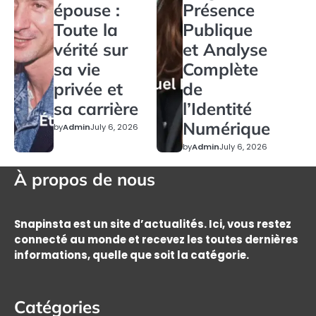
épouse :
Présence
Toute la
Publique
vérité sur
et Analyse
sa vie
Complète
privée et
de
sa carrière
l’Identité
Numérique
by
Admin
July 6, 2026
by
Admin
July 6, 2026
À propos de nous
Snapinsta est un site d’actualités. Ici, vous restez
connecté au monde et recevez les toutes dernières
informations, quelle que soit la catégorie.
Catégories