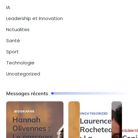
IA
Leadership et Innovation
Nctualites
Santé
Sport
Technologie
Uncategorized
Messages récents
BIOGRAPHIE
UNCATEGORIZED
Hannah
Laurence
Olivennes :
Rocheteau
CÉLÉBRIT
Le parcours