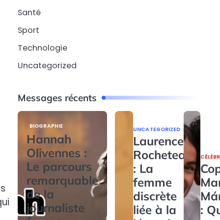
Santé
Sport
Technologie
Uncategorized
Messages récents
BIOGRAPHIE
UNCATEGORIZED
Hannah
Laurence
Olivennes :
Rocheteau
CÉLÉBR
Le parcours
: La
Cop
remarquable
femme
Ma
ns
de la
discrète
Má
qui
journaliste
liée à la
: Q