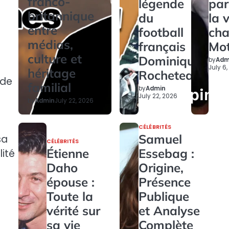
franco-
légende
par
britannique
du
la 
entre
football
ch
médias,
français
Mo
culture et
Dominique
by
Adm
July 6
héritage
Rocheteau
ède
familial
by
Admin
July 22, 2026
by
Admin
July 22, 2026
CÉLÉBRITÉS
Samuel
sa
CÉLÉBRITÉS
Étienne
Essebag :
ité
Daho
Origine,
épouse :
Présence
Toute la
Publique
vérité sur
et Analyse
sa vie
Complète