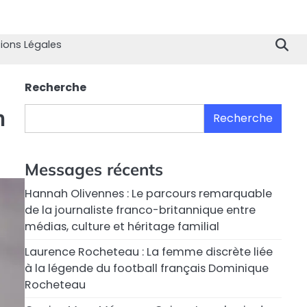
Home
Divertissement
Technologie
Sport
Célébrités
Mode
Contactez
Politique
À
Men
nous
de
propo
Lég
ions Légales
Confiden
de
nous
Recherche
n
Recherche
Messages récents
Hannah Olivennes : Le parcours remarquable
de la journaliste franco-britannique entre
médias, culture et héritage familial
Laurence Rocheteau : La femme discrète liée
à la légende du football français Dominique
Rocheteau