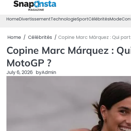
Skip
to
content
Home
Divertissement
Technologie
Sport
Célébrités
Mode
Con
Home
Célébrités
Copine Marc Márquez : Qui par
Copine Marc Márquez : Qui
MotoGP ?
July 6, 2026
by
Admin