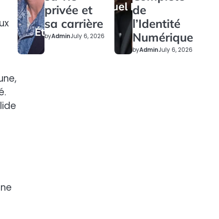
privée et
de
sa carrière
l’Identité
ux
Numérique
by
Admin
July 6, 2026
by
Admin
July 6, 2026
une,
é.
lide
une