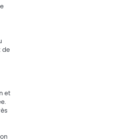
re
u
t de
n et
ée.
rès
ion