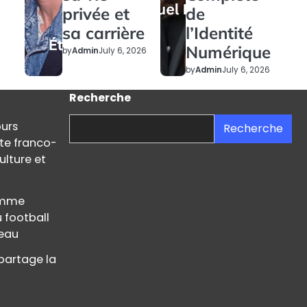
privée et
de
sa carrière
l’Identité
Numérique
by
Admin
July 6, 2026
by
Admin
July 6, 2026
Recherche
ours
Recherche
ste franco-
ulture et
femme
u football
teau
partage la