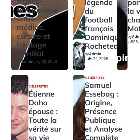
franco-
légende
par
britannique
du
la 
entre
football
ch
médias,
français
Mo
culture et
Dominique
by
Adm
July 6
héritage
Rocheteau
familial
by
Admin
July 22, 2026
by
Admin
July 22, 2026
CÉLÉBRITÉS
Samuel
CÉLÉBRITÉS
Étienne
Essebag :
Daho
Origine,
épouse :
Présence
Toute la
Publique
vérité sur
et Analyse
sa vie
Complète