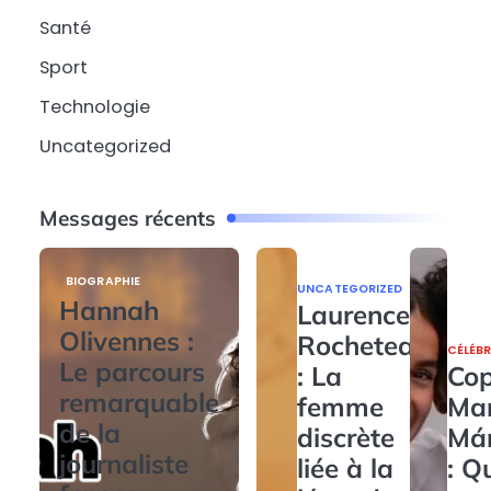
Santé
Sport
Technologie
Uncategorized
Messages récents
BIOGRAPHIE
UNCATEGORIZED
Hannah
Laurence
Olivennes :
Rocheteau
CÉLÉBR
Le parcours
: La
Cop
remarquable
femme
Ma
de la
discrète
Má
journaliste
liée à la
: Q