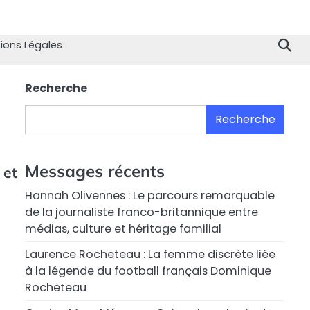
Home
Divertissement
Technologie
Sport
Célébrités
Mode
Contactez
Politique
À
Men
nous
de
propo
Lég
ions Légales
Confiden
de
nous
Recherche
Recherche
Messages récents
 et
Hannah Olivennes : Le parcours remarquable
de la journaliste franco-britannique entre
médias, culture et héritage familial
Laurence Rocheteau : La femme discrète liée
à la légende du football français Dominique
Rocheteau