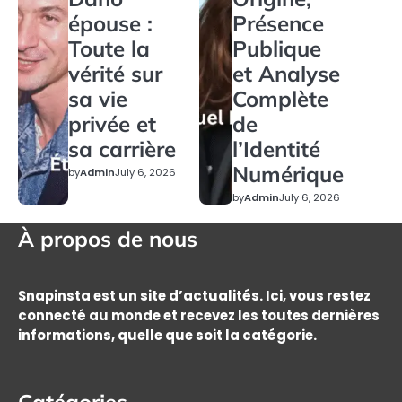
épouse :
Présence
Toute la
Publique
vérité sur
et Analyse
sa vie
Complète
privée et
de
sa carrière
l’Identité
Numérique
by
Admin
July 6, 2026
by
Admin
July 6, 2026
À propos de nous
Snapinsta est un site d’actualités. Ici, vous restez
connecté au monde et recevez les toutes dernières
informations, quelle que soit la catégorie.
Catégories