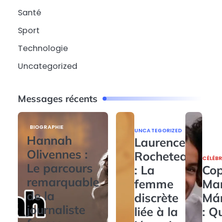
Santé
Sport
Technologie
Uncategorized
Messages récents
BIOGRAPHIE
UNCATEGORIZED
Hannah
Laurence
Olivennes :
Rocheteau
CÉLÉBR
Le parcours
: La
Cop
remarquable
femme
Ma
de la
discrète
Má
journaliste
liée à la
: Q