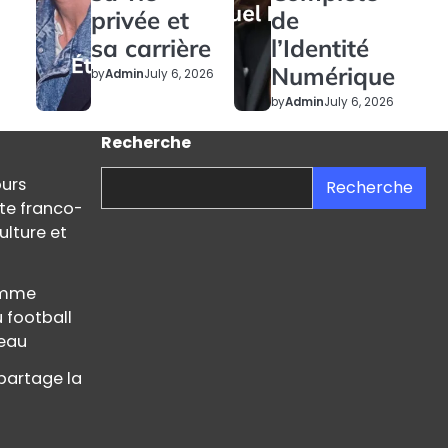
privée et
de
sa carrière
l’Identité
Numérique
by
Admin
July 6, 2026
by
Admin
July 6, 2026
Recherche
ours
Recherche
ste franco-
ulture et
femme
u football
teau
partage la