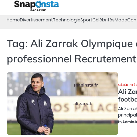
Skip
to
content
Home
Divertissement
Technologie
Sport
Célébrités
Mode
Con
Tag:
Ali Zarrak Olympique 
professionnel Recrutement
CÉLÉBRITÉ
Ali Za
footb
Ali Zarr
principa
by
Admin
J