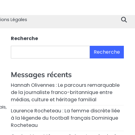
Home
Divertissement
Technologie
Sport
Célébrités
Mode
Contactez
Politique
À
Men
nous
de
propo
Lég
ions Légales
Confiden
de
nous
Recherche
Recherche
Messages récents
Hannah Olivennes : Le parcours remarquable
de la journaliste franco-britannique entre
médias, culture et héritage familial
ais,
Laurence Rocheteau : La femme discrète liée
à la légende du football français Dominique
Rocheteau