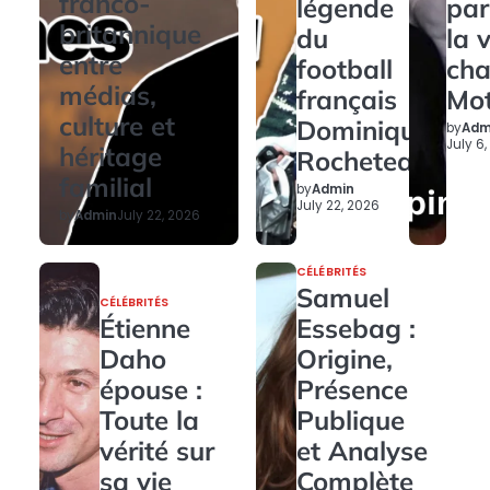
franco-
légende
par
britannique
du
la 
entre
football
ch
médias,
français
Mo
culture et
Dominique
by
Adm
July 6
héritage
Rocheteau
familial
by
Admin
July 22, 2026
by
Admin
July 22, 2026
CÉLÉBRITÉS
Samuel
CÉLÉBRITÉS
Étienne
Essebag :
Daho
Origine,
épouse :
Présence
Toute la
Publique
vérité sur
et Analyse
sa vie
Complète