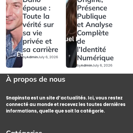
épouse :
Présence
Toute la
Publique
vérité sur
et Analyse
sa vie
Complète
privée et
de
sa carrière
l’Identité
Numérique
by
Admin
July 6, 2026
by
Admin
July 6, 2026
À propos de nous
Snapinsta est un site d’actualités. Ici, vous restez
connecté au monde et recevez les toutes dernières
informations, quelle que soit la catégorie.
Catégories