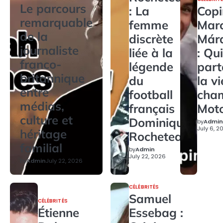
Le parcours
: La
Copi
remarquable
femme
Mar
de la
discrète
Már
journaliste
liée à la
: Qui
franco-
légende
par
britannique
du
la v
entre
football
cha
médias,
français
Mot
culture et
Dominique
by
Admin
July 6, 2
héritage
Rocheteau
familial
by
Admin
July 22, 2026
by
Admin
July 22, 2026
CÉLÉBRITÉS
Samuel
CÉLÉBRITÉS
Étienne
Essebag :