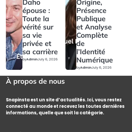
Daho
Origine,
épouse :
Présence
Toute la
Publique
vérité sur
et Analyse
sa vie
Complète
privée et
de
sa carrière
l’Identité
Numérique
by
Admin
July 6, 2026
by
Admin
July 6, 2026
À propos de nous
Snapinsta est un site d’actualités. Ici, vous restez
connecté au monde et recevez les toutes dernières
informations, quelle que soit la catégorie.