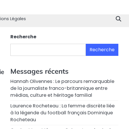
Home
Divertissement
Technologie
Sport
Célébrités
Mode
Contactez
Politique
À
Men
nous
de
propo
Lég
ions Légales
Confiden
de
nous
Recherche
Recherche
Messages récents
ie
Hannah Olivennes : Le parcours remarquable
de la journaliste franco-britannique entre
médias, culture et héritage familial
Laurence Rocheteau : La femme discrète liée
à la légende du football français Dominique
Rocheteau