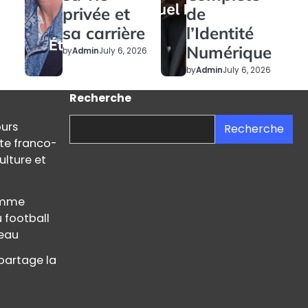
privée et
de
sa carrière
l’Identité
Numérique
by
Admin
July 6, 2026
by
Admin
July 6, 2026
Recherche
ours
Recherche
ste franco-
ulture et
femme
u football
teau
partage la