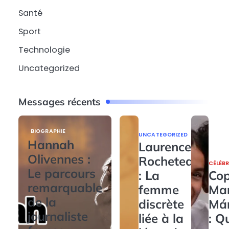
Santé
Sport
Technologie
Uncategorized
Messages récents
BIOGRAPHIE
UNCATEGORIZED
Hannah
Laurence
Olivennes :
Rocheteau
CÉLÉBR
Le parcours
: La
Cop
remarquable
femme
Ma
de la
discrète
Má
journaliste
liée à la
: Q