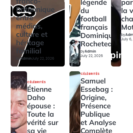
franco-
légende
par
britannique
du
la 
entre
football
ch
médias,
français
Mo
culture et
Dominique
by
Adm
July 6
héritage
Rocheteau
familial
by
Admin
July 22, 2026
by
Admin
July 22, 2026
CÉLÉBRITÉS
Samuel
CÉLÉBRITÉS
Étienne
Essebag :
Daho
Origine,
épouse :
Présence
Toute la
Publique
vérité sur
et Analyse
sa vie
Complète