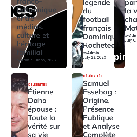
franco-
légende
par
britannique
du
la 
entre
football
ch
médias,
français
Mo
culture et
Dominique
by
Adm
July 6
héritage
Rocheteau
familial
by
Admin
July 22, 2026
by
Admin
July 22, 2026
CÉLÉBRITÉS
Samuel
CÉLÉBRITÉS
Étienne
Essebag :
Daho
Origine,
épouse :
Présence
Toute la
Publique
vérité sur
et Analyse
sa vie
Complète