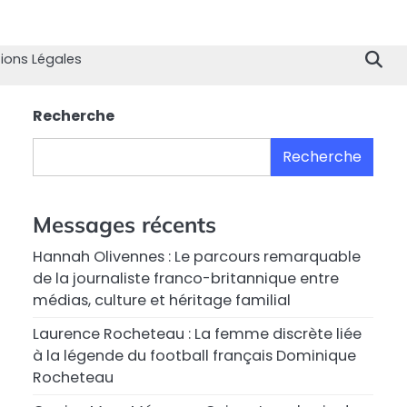
Home
Divertissement
Technologie
Sport
Célébrités
Mode
Contactez
Politique
À
Men
nous
de
propo
Lég
ions Légales
Confiden
de
nous
Recherche
Recherche
Messages récents
Hannah Olivennes : Le parcours remarquable
de la journaliste franco-britannique entre
médias, culture et héritage familial
Laurence Rocheteau : La femme discrète liée
à la légende du football français Dominique
Rocheteau