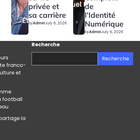
privée et
de
sa carrière
l’Identité
Numérique
by
Admin
July 6, 2026
by
Admin
July 6, 2026
Recherche
ours
Recherche
ste franco-
ulture et
femme
u football
teau
partage la