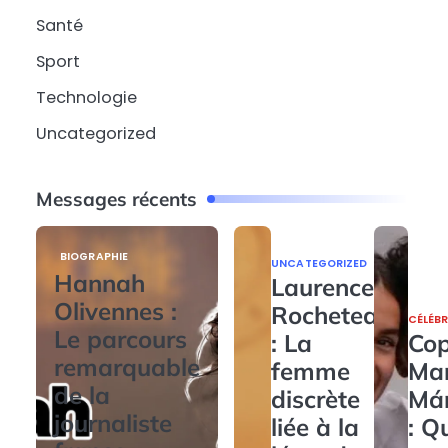
Santé
Sport
Technologie
Uncategorized
Messages récents
BIOGRAPHIE
UNCATEGORIZED
Hannah
Laurence
Olivennes :
Rocheteau
CÉLÉBR
Le parcours
: La
Cop
remarquable
femme
Ma
de la
discrète
Má
journaliste
liée à la
: Q