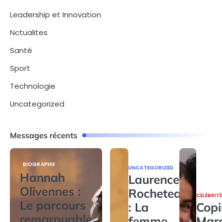
Leadership et Innovation
Nctualites
Santé
Sport
Technologie
Uncategorized
Messages récents
BIOGRAPHIE
UNCATEGORIZED
Hannah
Laurence
Olivennes :
Rocheteau
CÉLÉBRIT
Le parcours
: La
Copi
remarquable
femme
Mar