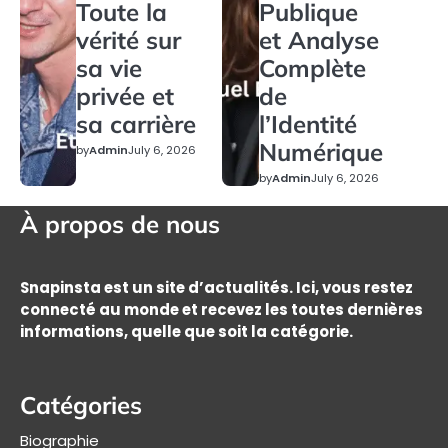
Toute la
Publique
vérité sur
et Analyse
sa vie
Complète
privée et
de
sa carrière
l’Identité
Numérique
by
Admin
July 6, 2026
by
Admin
July 6, 2026
À propos de nous
Snapinsta est un site d’actualités. Ici, vous restez
connecté au monde et recevez les toutes dernières
informations, quelle que soit la catégorie.
Catégories
Biographie