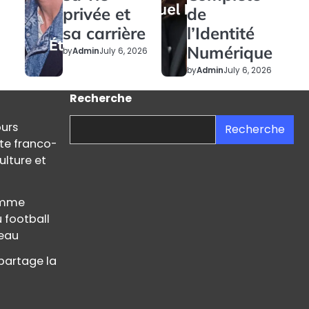
privée et
de
sa carrière
l’Identité
Numérique
by
Admin
July 6, 2026
by
Admin
July 6, 2026
Recherche
ours
Recherche
ste franco-
ulture et
femme
u football
teau
partage la