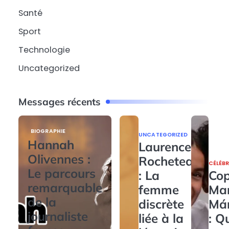
Santé
Sport
Technologie
Uncategorized
Messages récents
BIOGRAPHIE
UNCATEGORIZED
Hannah
Laurence
Olivennes :
Rocheteau
CÉLÉBR
Le parcours
: La
Cop
remarquable
femme
Ma
de la
discrète
Má
journaliste
liée à la
: Q