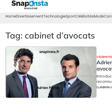
Skip
to
content
Home
Divertissement
Technologie
Sport
Célébrités
Mode
Con
Tag:
cabinet d’avocats
CÉLÉBRITÉ
Adrien
avocat
Introduc
reconnu
by
Admin
J