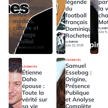
franco-
légende
par
britannique
du
la 
entre
football
ch
médias,
français
Mo
culture et
Dominique
by
Adm
July 6
héritage
Rocheteau
familial
by
Admin
July 22, 2026
by
Admin
July 22, 2026
CÉLÉBRITÉS
Samuel
CÉLÉBRITÉS
Étienne
Essebag :
Daho
Origine,
épouse :
Présence
Toute la
Publique
vérité sur
et Analyse
sa vie
Complète