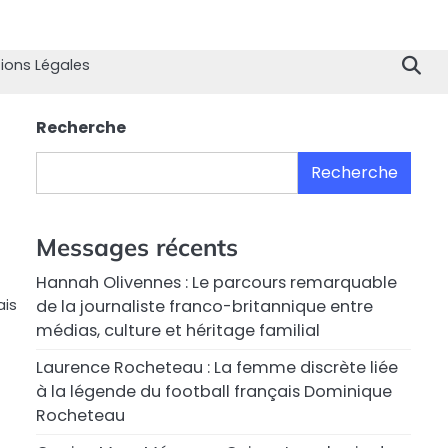
Home
Divertissement
Technologie
Sport
Célébrités
Mode
Contactez
Politique
À
Men
nous
de
propo
Lég
ions Légales
Confiden
de
nous
Recherche
Recherche
Messages récents
Hannah Olivennes : Le parcours remarquable
ais
de la journaliste franco-britannique entre
médias, culture et héritage familial
Laurence Rocheteau : La femme discrète liée
à la légende du football français Dominique
Rocheteau