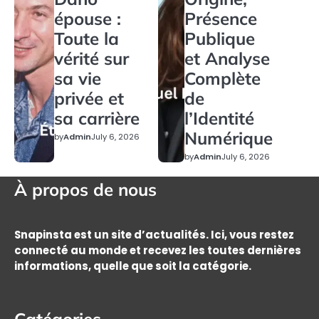
épouse :
Présence
Toute la
Publique
vérité sur
et Analyse
sa vie
Complète
privée et
de
sa carrière
l’Identité
Numérique
by
Admin
July 6, 2026
by
Admin
July 6, 2026
À propos de nous
Snapinsta est un site d’actualités. Ici, vous restez
connecté au monde et recevez les toutes dernières
informations, quelle que soit la catégorie.
Catégories