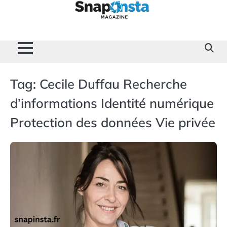
Skip
to
content
Home
Divertissement
Technologie
Sport
Célébrités
Mode
Contactez-
Politique
À
Mentions
nous
de
propos
Légales
Confidentialité
de
nous
Tag:
Cecile Duffau Recherche
d’informations Identité numérique
Protection des données Vie privée