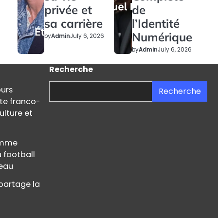
privée et
de
sa carrière
l’Identité
Numérique
by
Admin
July 6, 2026
by
Admin
July 6, 2026
Recherche
ours
Recherche
ste franco-
ulture et
femme
u football
teau
partage la