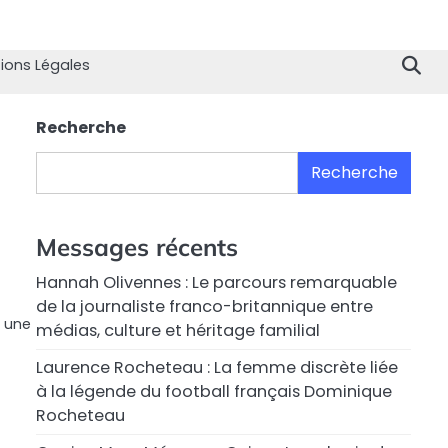
Home
Divertissement
Technologie
Sport
Célébrités
Mode
Contactez
Politique
À
Men
nous
de
propo
Lég
ions Légales
Confiden
de
nous
Recherche
Recherche
Messages récents
Hannah Olivennes : Le parcours remarquable
de la journaliste franco-britannique entre
r une
médias, culture et héritage familial
Laurence Rocheteau : La femme discrète liée
à la légende du football français Dominique
Rocheteau