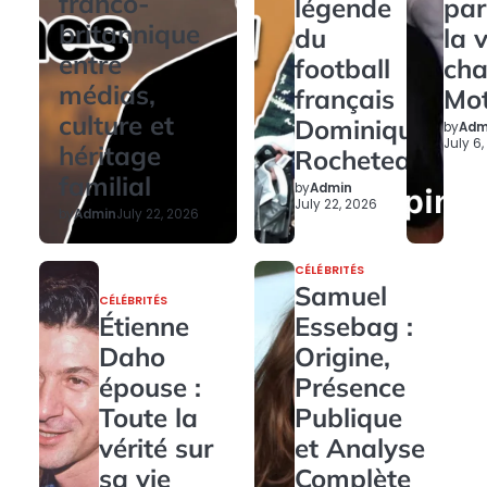
franco-
légende
par
britannique
du
la 
entre
football
ch
médias,
français
Mo
culture et
Dominique
by
Adm
July 6
héritage
Rocheteau
familial
by
Admin
July 22, 2026
by
Admin
July 22, 2026
CÉLÉBRITÉS
Samuel
CÉLÉBRITÉS
Étienne
Essebag :
Daho
Origine,
épouse :
Présence
Toute la
Publique
vérité sur
et Analyse
sa vie
Complète