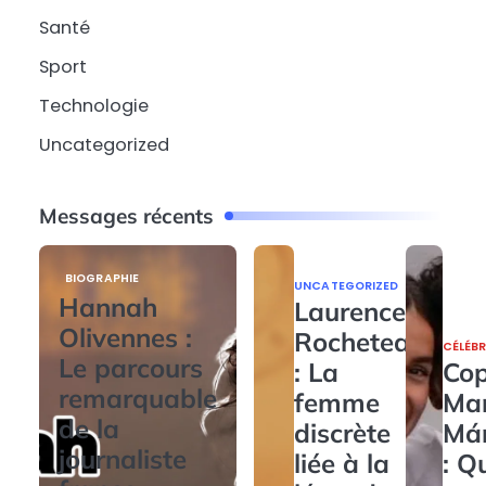
Santé
Sport
Technologie
Uncategorized
Messages récents
BIOGRAPHIE
UNCATEGORIZED
Hannah
Laurence
Olivennes :
Rocheteau
CÉLÉBR
Le parcours
: La
Cop
remarquable
femme
Ma
de la
discrète
Má
journaliste
liée à la
: Q