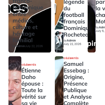
franco-
légende
par
britannique
du
la 
entre
football
ch
médias,
français
Mo
culture et
Dominique
by
Adm
July 6
héritage
Rocheteau
familial
by
Admin
July 22, 2026
by
Admin
July 22, 2026
CÉLÉBRITÉS
Samuel
CÉLÉBRITÉS
Étienne
Essebag :
Daho
Origine,
épouse :
Présence
Toute la
Publique
vérité sur
et Analyse
sa vie
Complète