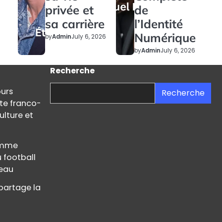
privée et
de
sa carrière
l’Identité
Numérique
by
Admin
July 6, 2026
by
Admin
July 6, 2026
Recherche
ours
Recherche
ste franco-
ulture et
femme
u football
teau
partage la