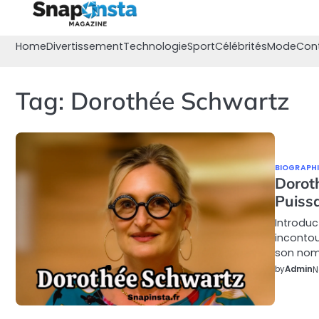
Skip
to
content
Home
Divertissement
Technologie
Sport
Célébrités
Mode
Con
Tag:
Dorothée Schwartz
BIOGRAPHI
Dorot
Puiss
Introduc
incontou
son nom
by
Admin
N