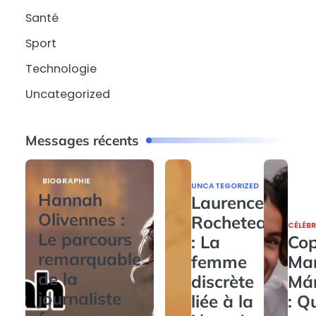
Santé
Sport
Technologie
Uncategorized
Messages récents
BIOGRAPHIE
UNCATEGORIZED
Hannah
Laurence
Olivennes :
Rocheteau
CÉLÉBR
Le parcours
: La
Cop
remarquable
femme
Ma
de la
discrète
Má
journaliste
liée à la
: Q