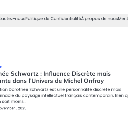
tactez-nous
Politique de Confidentialité
À propos de nous
Ment
E
hée Schwartz : Influence Discrète mais
ante dans l’Univers de Michel Onfray
tion Dorothée Schwartz est une personnalité discrète mais
rnable du paysage intellectuel français contemporain. Bien 
 soit moins…
ovember 1, 2025