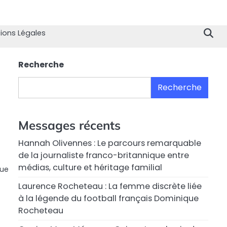
Home
Divertissement
Technologie
Sport
Célébrités
Mode
Contactez
Politique
À
Men
nous
de
propo
Lég
ions Légales
Confiden
de
nous
Recherche
Recherche
Messages récents
Hannah Olivennes : Le parcours remarquable
de la journaliste franco-britannique entre
médias, culture et héritage familial
que
Laurence Rocheteau : La femme discrète liée
à la légende du football français Dominique
Rocheteau