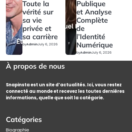
Toute la
Publique
vérité sur
et Analyse
sa vie
Complète
privée et
de
sa carrière
l’Identité
Numérique
by
Admin
July 6, 2026
by
Admin
July 6, 2026
À propos de nous
Snapinsta est un site d’actualités. Ici, vous restez
connecté au monde et recevez les toutes dernières
informations, quelle que soit la catégorie.
Catégories
Biographie