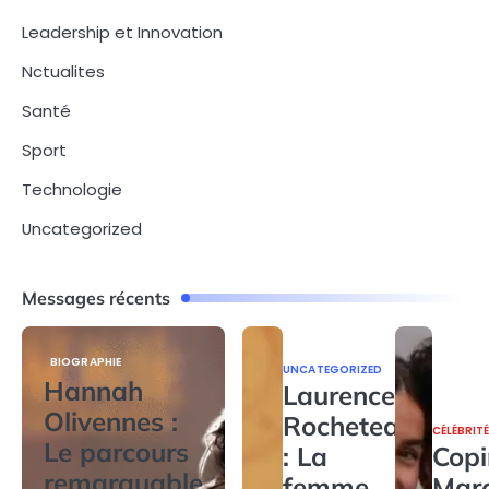
Leadership et Innovation
Nctualites
Santé
Sport
Technologie
Uncategorized
Messages récents
BIOGRAPHIE
UNCATEGORIZED
Hannah
Laurence
Olivennes :
Rocheteau
CÉLÉBRIT
Le parcours
: La
Copi
remarquable
femme
Mar