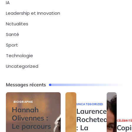
IA
Leadership et Innovation
Nctualites
Santé
Sport
Technologie
Uncategorized
Messages récents
BIOGRAPHIE
UNCATEGORIZED
Hannah
Laurence
Olivennes :
Rocheteau
CÉLÉBRIT
Le parcours
: La
Copi