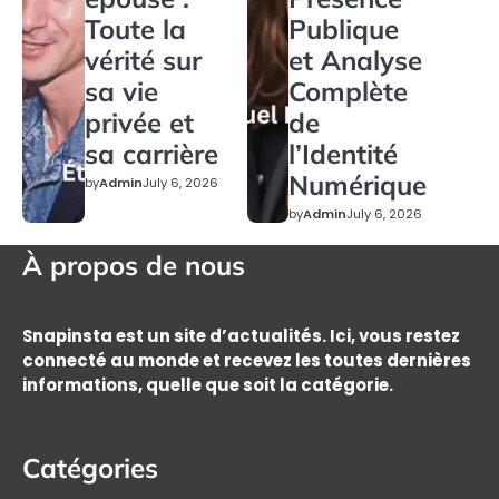
Toute la
Publique
vérité sur
et Analyse
sa vie
Complète
privée et
de
sa carrière
l’Identité
Numérique
by
Admin
July 6, 2026
by
Admin
July 6, 2026
À propos de nous
Snapinsta est un site d’actualités. Ici, vous restez
connecté au monde et recevez les toutes dernières
informations, quelle que soit la catégorie.
Catégories