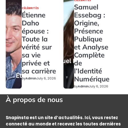
CÉLÉBRITÉS
Samuel
CÉLÉBRITÉS
Étienne
Essebag :
Daho
Origine,
épouse :
Présence
Toute la
Publique
vérité sur
et Analyse
sa vie
Complète
privée et
de
sa carrière
l’Identité
Numérique
by
Admin
July 6, 2026
by
Admin
July 6, 2026
À propos de nous
Snapinsta est un site d’actualités. Ici, vous restez
connecté au monde et recevez les toutes dernières