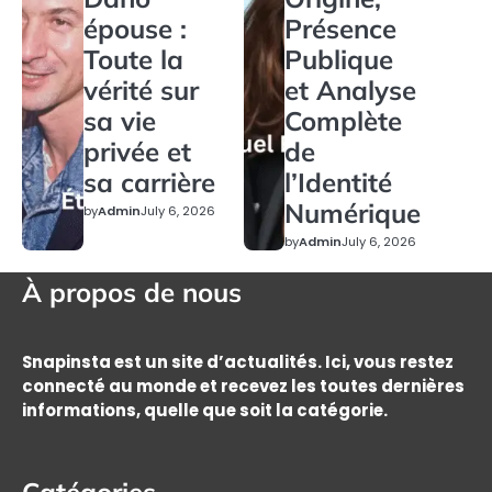
épouse :
Présence
Toute la
Publique
vérité sur
et Analyse
sa vie
Complète
privée et
de
sa carrière
l’Identité
Numérique
by
Admin
July 6, 2026
by
Admin
July 6, 2026
À propos de nous
Snapinsta est un site d’actualités. Ici, vous restez
connecté au monde et recevez les toutes dernières
informations, quelle que soit la catégorie.
Catégories