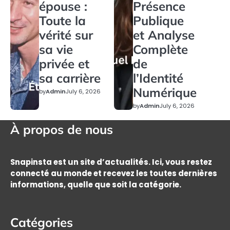
épouse :
Présence
Toute la
Publique
vérité sur
et Analyse
sa vie
Complète
privée et
de
sa carrière
l’Identité
Numérique
by
Admin
July 6, 2026
by
Admin
July 6, 2026
À propos de nous
Snapinsta est un site d’actualités. Ici, vous restez
connecté au monde et recevez les toutes dernières
informations, quelle que soit la catégorie.
Catégories