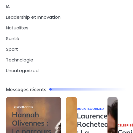
IA
Leadership et Innovation
Nctualites
Santé
Sport
Technologie
Uncategorized
Messages récents
BIOGRAPHIE
UNCATEGORIZED
Hannah
Laurence
Olivennes :
Rocheteau
CÉLÉBRIT
Le parcours
: La
Copi