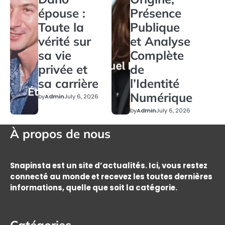
épouse :
Présence
Toute la
Publique
vérité sur
et Analyse
sa vie
Complète
privée et
de
sa carrière
l’Identité
Numérique
by
Admin
July 6, 2026
by
Admin
July 6, 2026
À propos de nous
Snapinsta est un site d’actualités. Ici, vous restez
connecté au monde et recevez les toutes dernières
informations, quelle que soit la catégorie.
Catégories