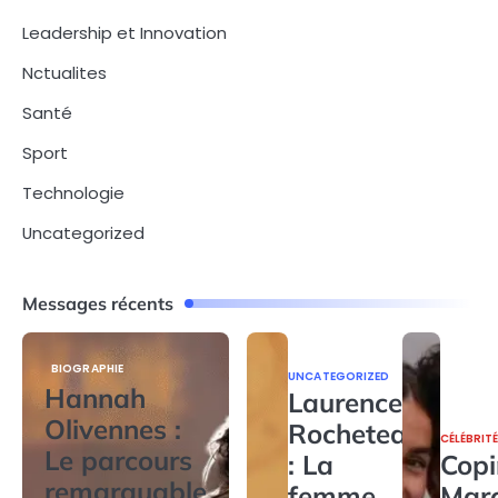
Leadership et Innovation
Nctualites
Santé
Sport
Technologie
Uncategorized
Messages récents
BIOGRAPHIE
UNCATEGORIZED
Hannah
Laurence
Olivennes :
Rocheteau
CÉLÉBRIT
Le parcours
: La
Copi
remarquable
femme
Mar