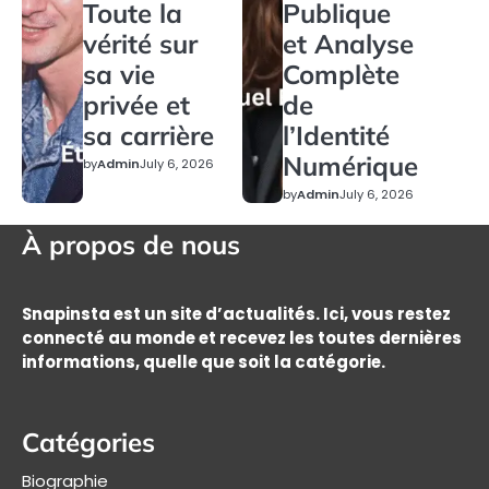
Toute la
Publique
vérité sur
et Analyse
sa vie
Complète
privée et
de
sa carrière
l’Identité
Numérique
by
Admin
July 6, 2026
by
Admin
July 6, 2026
À propos de nous
Snapinsta est un site d’actualités. Ici, vous restez
connecté au monde et recevez les toutes dernières
informations, quelle que soit la catégorie.
Catégories
Biographie