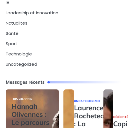
IA
Leadership et Innovation
Nctualites
Santé
Sport
Technologie
Uncategorized
Messages récents
BIOGRAPHIE
UNCATEGORIZED
Hannah
Laurence
Olivennes :
Rocheteau
CÉLÉBRIT
Le parcours
: La
Copi