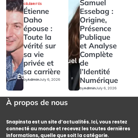
Samuel
CÉLÉBRITÉS
Étienne
Essebag :
Daho
Origine,
épouse :
Présence
Toute la
Publique
vérité sur
et Analyse
sa vie
Complète
privée et
de
sa carrière
l’Identité
Numérique
by
Admin
July 6, 2026
by
Admin
July 6, 2026
À propos de nous
Snapinsta est un site d’actualités. Ici, vous restez
connecté au monde et recevez les toutes dernières
informations, quelle que soit la catégorie.