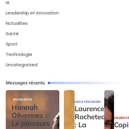
IA
Leadership et Innovation
Nctualites
Santé
Sport
Technologie
Uncategorized
Messages récents
BIOGRAPHIE
UNCATEGORIZED
Hannah
Laurence
Olivennes :
Rocheteau
CÉLÉBRIT
Le parcours
: La
Copi