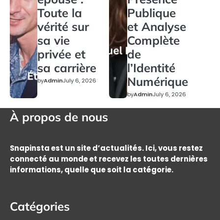
Toute la
Publique
vérité sur
et Analyse
sa vie
Complète
privée et
de
sa carrière
l’Identité
Numérique
by
Admin
July 6, 2026
by
Admin
July 6, 2026
À propos de nous
Snapinsta est un site d’actualités. Ici, vous restez
connecté au monde et recevez les toutes dernières
informations, quelle que soit la catégorie.
Catégories