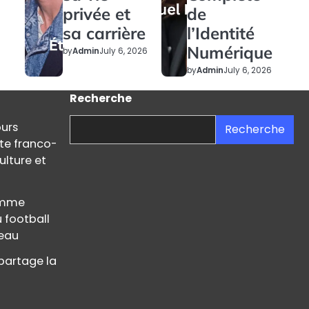
privée et
de
sa carrière
l’Identité
Numérique
by
Admin
July 6, 2026
by
Admin
July 6, 2026
Recherche
ours
Recherche
ste franco-
ulture et
femme
u football
teau
partage la