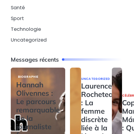
Santé
Sport
Technologie
Uncategorized
Messages récents
BIOGRAPHIE
UNCATEGORIZED
Hannah
Laurence
Olivennes :
Rocheteau
CÉLÉBR
Le parcours
: La
Cop
remarquable
femme
Ma
de la
discrète
Má
journaliste
liée à la
: Q