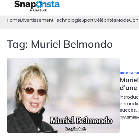
Skip
to
content
Home
Divertissement
Technologie
Sport
Célébrités
Mode
Con
Tag:
Muriel Belmondo
BIOGRAPHI
Muriel
d’une
Introduc
immédia
succès…
by
Admin
F