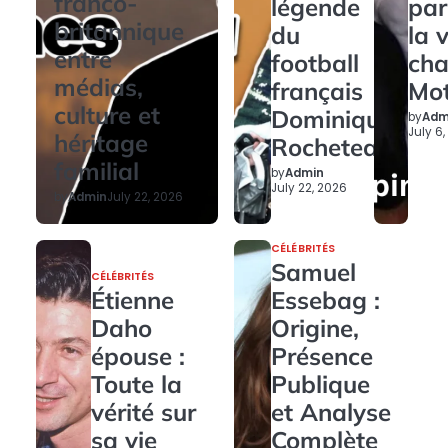
franco-
légende
par
britannique
du
la 
entre
football
ch
médias,
français
Mo
culture et
Dominique
by
Adm
July 6
héritage
Rocheteau
familial
by
Admin
July 22, 2026
by
Admin
July 22, 2026
CÉLÉBRITÉS
Samuel
CÉLÉBRITÉS
Étienne
Essebag :
Daho
Origine,
épouse :
Présence
Toute la
Publique
vérité sur
et Analyse
sa vie
Complète