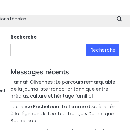
Home
Divertissement
Technologie
Sport
Célébrités
Mode
Contactez
Politique
À
Men
nous
de
propo
Lég
ions Légales
Confiden
de
nous
Recherche
Recherche
Messages récents
Hannah Olivennes : Le parcours remarquable
de la journaliste franco-britannique entre
ent
médias, culture et héritage familial
Laurence Rocheteau : La femme discrète liée
à la légende du football français Dominique
Rocheteau