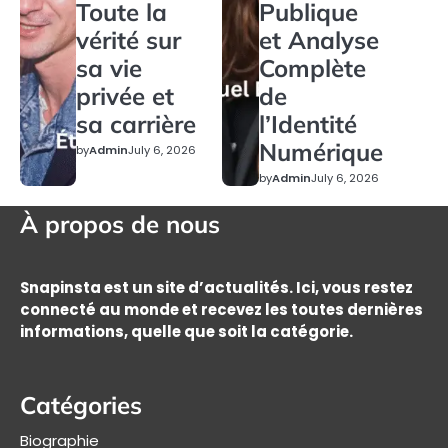
Toute la
Publique
vérité sur
et Analyse
sa vie
Complète
privée et
de
sa carrière
l’Identité
Numérique
by
Admin
July 6, 2026
by
Admin
July 6, 2026
À propos de nous
Snapinsta est un site d’actualités. Ici, vous restez
connecté au monde et recevez les toutes dernières
informations, quelle que soit la catégorie.
Catégories
Biographie