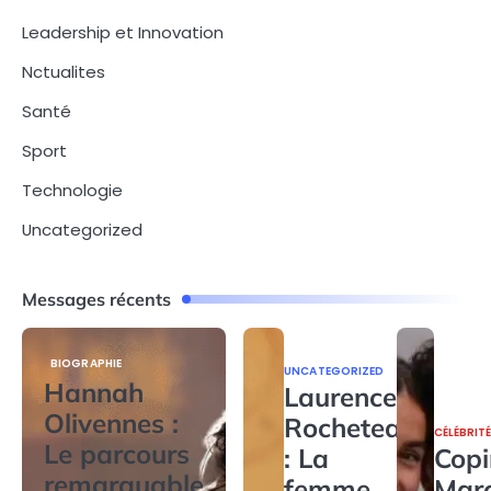
Leadership et Innovation
Nctualites
Santé
Sport
Technologie
Uncategorized
Messages récents
BIOGRAPHIE
UNCATEGORIZED
Hannah
Laurence
Olivennes :
Rocheteau
CÉLÉBRIT
Le parcours
: La
Copi
remarquable
femme
Mar