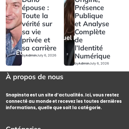
épouse :
Présence
Toute la
Publique
vérité sur
et Analyse
sa vie
Complète
privée et
de
sa carrière
l’Identité
Numérique
by
Admin
July 6, 2026
by
Admin
July 6, 2026
À propos de nous
Snapinsta est un site d’actualités. Ici, vous restez
connecté au monde et recevez les toutes dernières
informations, quelle que soit la catégorie.
Catégories