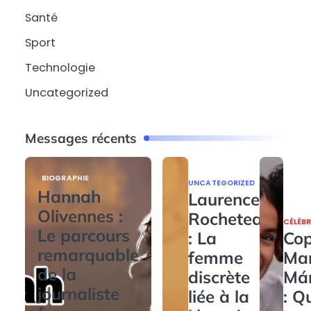
Santé
Sport
Technologie
Uncategorized
Messages récents
BIOGRAPHIE
UNCATEGORIZED
Hannah
Laurence
Olivennes :
Rocheteau
CÉLÉBR
Le parcours
: La
Cop
remarquable
femme
Ma
de la
discrète
Má
journaliste
liée à la
: Q