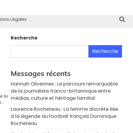
Home
Divertissement
Technologie
Sport
Célébrités
Mode
Contactez
Politique
À
Men
nous
de
propo
Lég
ions Légales
Confiden
de
nous
Recherche
Recherche
Messages récents
Hannah Olivennes : Le parcours remarquable
de la journaliste franco-britannique entre
e la
médias, culture et héritage familial
e…
Laurence Rocheteau : La femme discrète liée
à la légende du football français Dominique
Rocheteau