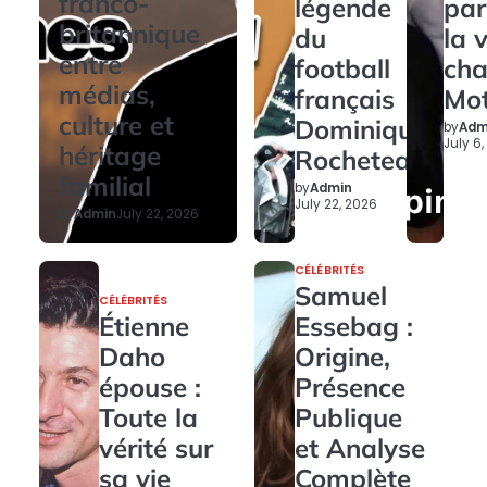
franco-
légende
par
britannique
du
la 
entre
football
ch
médias,
français
Mo
culture et
Dominique
by
Adm
July 6
héritage
Rocheteau
familial
by
Admin
July 22, 2026
by
Admin
July 22, 2026
CÉLÉBRITÉS
Samuel
CÉLÉBRITÉS
Étienne
Essebag :
Daho
Origine,
épouse :
Présence
Toute la
Publique
vérité sur
et Analyse
sa vie
Complète