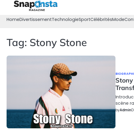
Skip
to
content
Home
Divertissement
Technologie
Sport
Célébrités
Mode
Con
Tag:
Stony Stone
BIOGRAPHI
Stony
Trans
Introduc
scène ra
by
Admin
D