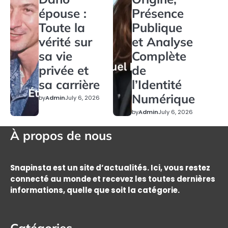
épouse :
Présence
Toute la
Publique
vérité sur
et Analyse
sa vie
Complète
privée et
de
sa carrière
l’Identité
Numérique
by
Admin
July 6, 2026
by
Admin
July 6, 2026
À propos de nous
Snapinsta est un site d’actualités. Ici, vous restez
connecté au monde et recevez les toutes dernières
informations, quelle que soit la catégorie.
Catégories