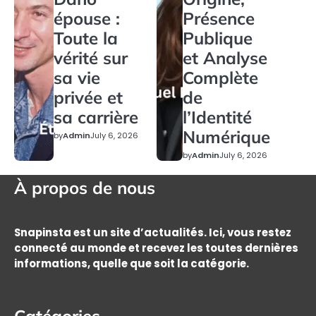
épouse :
Présence
Toute la
Publique
vérité sur
et Analyse
sa vie
Complète
privée et
de
sa carrière
l’Identité
Numérique
by
Admin
July 6, 2026
by
Admin
July 6, 2026
À propos de nous
Snapinsta est un site d’actualités. Ici, vous restez
connecté au monde et recevez les toutes dernières
informations, quelle que soit la catégorie.
Catégories