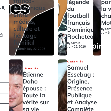
franco-
légende
par
britannique
ue,
du
la 
entre
football
ch
médias,
français
Mo
culture et
Dominique
by
Adm
July 6
héritage
 à
Rocheteau
familial
by
Admin
July 22, 2026
by
Admin
July 22, 2026
CÉLÉBRITÉS
Samuel
CÉLÉBRITÉS
Étienne
Essebag :
Daho
Origine,
épouse :
Présence
Toute la
Publique
vérité sur
et Analyse
sa vie
Complète