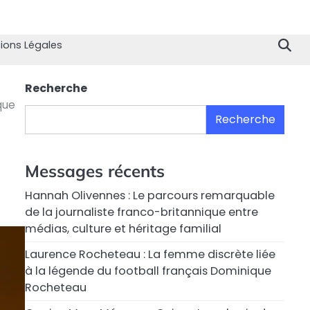
Home
Divertissement
Technologie
Sport
Célébrités
Mode
Contactez
Politique
À
Men
nous
de
propo
Lég
ions Légales
Confiden
de
nous
Recherche
que
Recherche
Messages récents
Hannah Olivennes : Le parcours remarquable
de la journaliste franco-britannique entre
médias, culture et héritage familial
Laurence Rocheteau : La femme discrète liée
à la légende du football français Dominique
Rocheteau