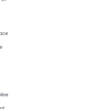
lace
ée
line
ent