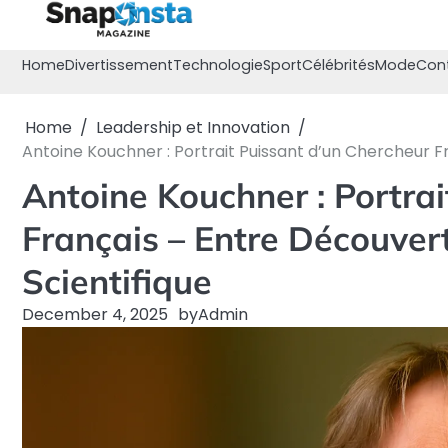
Skip
to
content
Home
Divertissement
Technologie
Sport
Célébrités
Mode
Con
Home
Leadership et Innovation
Antoine Kouchner : Portrait Puissant d’un Chercheur Fr
Antoine Kouchner : Portrai
Français – Entre Découvert
Scientifique
December 4, 2025
by
Admin