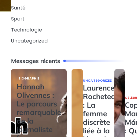
Santé
Sport
Technologie
Uncategorized
Messages récents
BIOGRAPHIE
UNCATEGORIZED
Hannah
Laurence
Olivennes :
Rocheteau
CÉLÉBR
Le parcours
: La
Cop
remarquable
femme
Ma
de la
discrète
Má
journaliste
liée à la
: Q