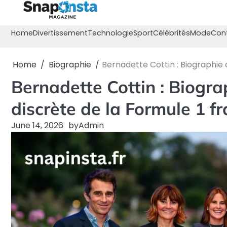
Skip
to
content
Home
Divertissement
Technologie
Sport
Célébrités
Mode
Con
Home
Biographie
Bernadette Cottin : Biographie 
Bernadette Cottin : Biogra
discrète de la Formule 1 f
June 14, 2026
by
Admin