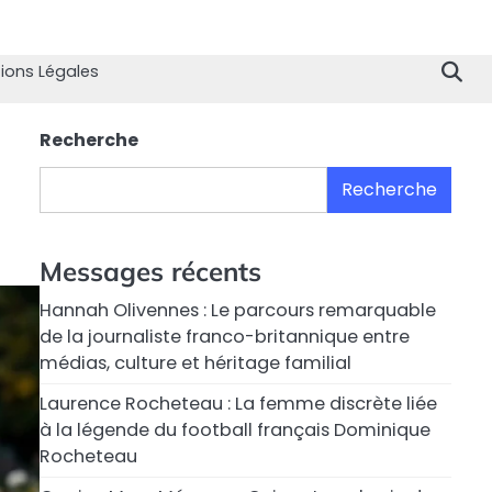
Home
Divertissement
Technologie
Sport
Célébrités
Mode
Contactez
Politique
À
Men
nous
de
propo
Lég
ions Légales
Confiden
de
nous
Recherche
Recherche
Messages récents
Hannah Olivennes : Le parcours remarquable
de la journaliste franco-britannique entre
médias, culture et héritage familial
Laurence Rocheteau : La femme discrète liée
à la légende du football français Dominique
Rocheteau