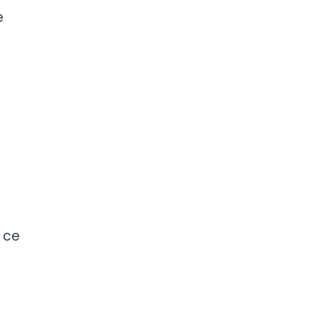
e
e ce