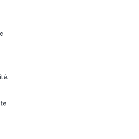
te
té.
nte