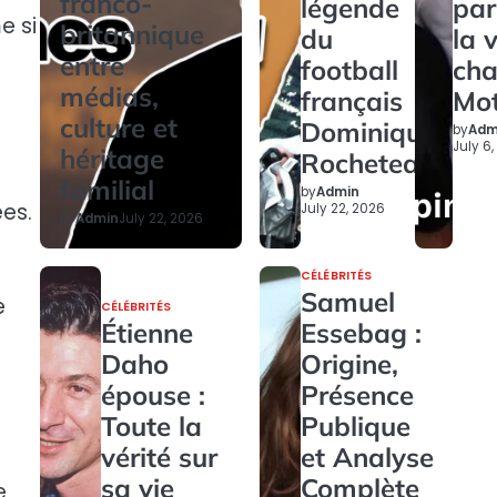
franco-
légende
par
e si
britannique
du
la 
entre
football
ch
médias,
français
Mo
culture et
Dominique
by
Adm
July 6
héritage
Rocheteau
familial
by
Admin
ées.
July 22, 2026
by
Admin
July 22, 2026
CÉLÉBRITÉS
Samuel
e
CÉLÉBRITÉS
Étienne
Essebag :
Daho
Origine,
épouse :
Présence
Toute la
Publique
vérité sur
et Analyse
sa vie
Complète
e