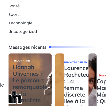
Santé
Sport
Technologie
Uncategorized
Messages récents
BIOGRAPHIE
UNCATEGORIZED
Hannah
Laurence
Olivennes :
Rocheteau
CÉLÉBR
Le parcours
: La
Cop
le
remarquable
femme
Ma
de la
discrète
Má
journaliste
liée à la
: Q