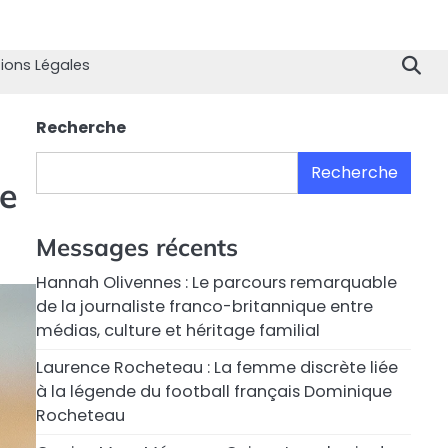
Home
Divertissement
Technologie
Sport
Célébrités
Mode
Contactez
Politique
À
Men
nous
de
propo
Lég
ions Légales
Confiden
de
nous
Recherche
Recherche
re
Messages récents
Hannah Olivennes : Le parcours remarquable
de la journaliste franco-britannique entre
médias, culture et héritage familial
Laurence Rocheteau : La femme discrète liée
à la légende du football français Dominique
Rocheteau