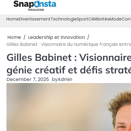
Skip
to
content
Home
Divertissement
Technologie
Sport
Célébrités
Mode
Con
Home
Leadership et Innovation
Gilles Babinet : Visionnaire du numérique français entre
Gilles Babinet : Visionnai
génie créatif et défis stra
December 7, 2025
by
Admin