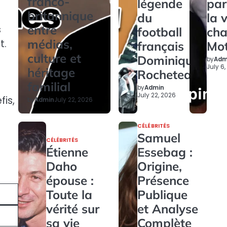
franco-
légende
par
britannique
du
la 
entre
s
football
ch
médias,
t.
français
Mo
culture et
Dominique
by
Adm
July 6
héritage
Rocheteau
familial
by
Admin
July 22, 2026
is,
by
Admin
July 22, 2026
CÉLÉBRITÉS
Samuel
CÉLÉBRITÉS
Étienne
Essebag :
Daho
Origine,
épouse :
Présence
Toute la
Publique
vérité sur
et Analyse
sa vie
Complète