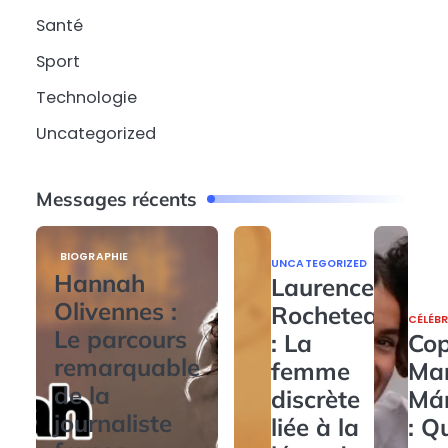
Santé
Sport
Technologie
Uncategorized
Messages récents
BIOGRAPHIE
UNCATEGORIZED
Hannah
Laurence
Olivennes :
Rocheteau
CÉLÉBR
Le parcours
: La
Cop
remarquable
femme
Ma
de la
discrète
Má
journaliste
liée à la
: Q