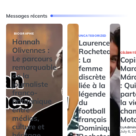
Messages récents
BIOGRAPHIE
UNCATEGORIZED
Hannah
Laurence
Olivennes :
Rocheteau
CÉLÉBRIT
Le parcours
: La
Copi
remarquable
femme
Mar
de la
discrète
Már
journaliste
liée à la
: Qui
franco-
légende
par
britannique
du
la v
entre
football
cha
médias,
français
Mot
culture et
Dominique
by
Admin
July 6, 2
héritage