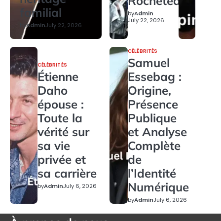
Rocheteau
familial
by
Admin
July 22, 2026
by
Admin
July 22, 2026
CÉLÉBRITÉS
Samuel
CÉLÉBRITÉS
Étienne
Essebag :
Daho
Origine,
épouse :
Présence
Toute la
Publique
vérité sur
et Analyse
sa vie
Complète
privée et
de
sa carrière
l’Identité
Numérique
by
Admin
July 6, 2026
by
Admin
July 6, 2026