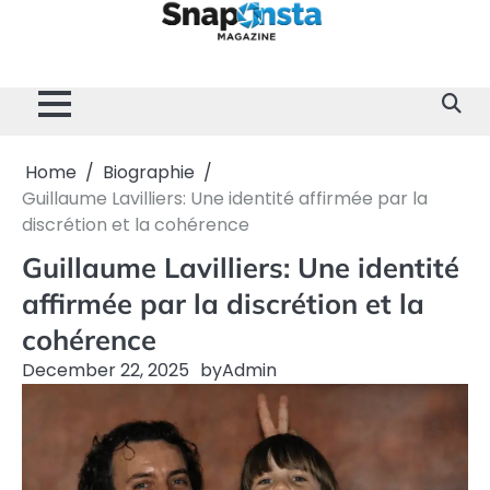
Skip
to
content
Home
Divertissement
Technologie
Sport
Célébrités
Mode
Contactez-
Politique
À
Mentions
nous
de
propos
Légales
Confidentialité
de
nous
Home
Biographie
Guillaume Lavilliers: Une identité affirmée par la
discrétion et la cohérence
Guillaume Lavilliers: Une identité
affirmée par la discrétion et la
cohérence
December 22, 2025
by
Admin