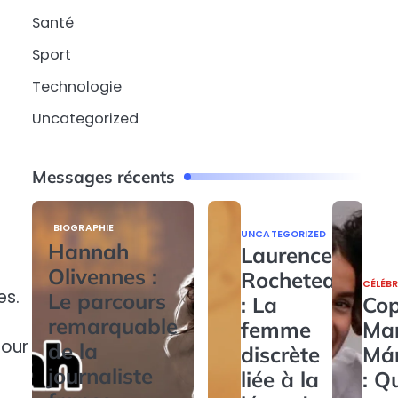
Santé
Sport
Technologie
Uncategorized
Messages récents
BIOGRAPHIE
UNCATEGORIZED
Hannah
Laurence
Olivennes :
Rocheteau
CÉLÉBR
es.
Le parcours
: La
Cop
remarquable
femme
Ma
pour
de la
discrète
Má
journaliste
liée à la
: Q