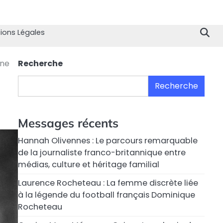
Home
Divertissement
Technologie
Sport
Célébrités
Mode
Contactez
Politique
À
Men
nous
de
propo
Lég
ions Légales
Confiden
de
nous
nne
Recherche
Recherche
Messages récents
Hannah Olivennes : Le parcours remarquable
de la journaliste franco-britannique entre
médias, culture et héritage familial
Laurence Rocheteau : La femme discrète liée
à la légende du football français Dominique
Rocheteau