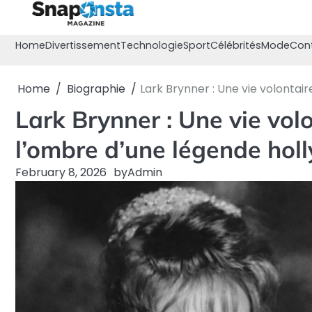
Skip
to
content
Home
Divertissement
Technologie
Sport
Célébrités
Mode
Con
Home
Biographie
Lark Brynner : Une vie volonta
Lark Brynner : Une vie vol
l’ombre d’une légende ho
February 8, 2026
by
Admin