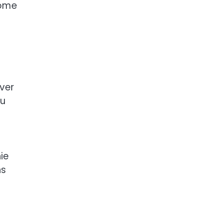
nome
rver
ou
e
ie
ns