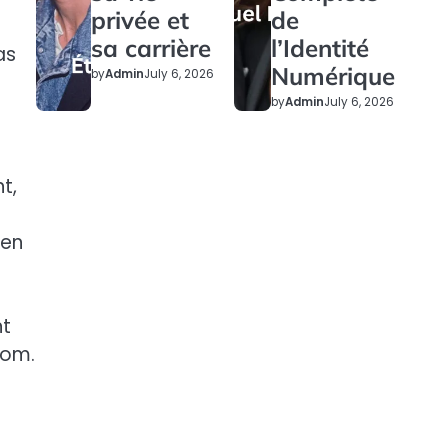
privée et
de
sa carrière
l’Identité
as
Numérique
by
Admin
July 6, 2026
by
Admin
July 6, 2026
t,
ien
nt
nom.