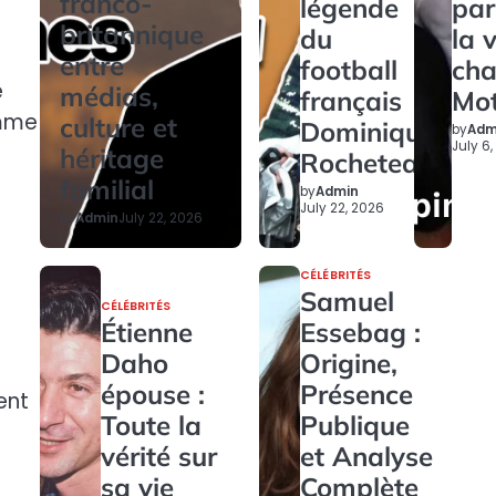
franco-
légende
par
britannique
du
la 
entre
football
ch
e
médias,
français
Mo
emme
culture et
Dominique
by
Adm
July 6
héritage
Rocheteau
familial
by
Admin
July 22, 2026
by
Admin
July 22, 2026
CÉLÉBRITÉS
Samuel
CÉLÉBRITÉS
Étienne
Essebag :
Daho
Origine,
épouse :
Présence
ent
Toute la
Publique
vérité sur
et Analyse
sa vie
Complète