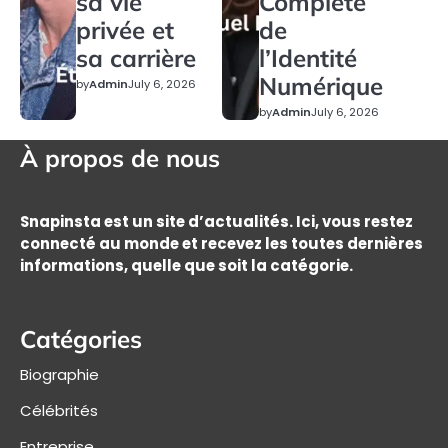
sa vie
Complète
privée et
de
sa carrière
l’Identité
Numérique
by
Admin
July 6, 2026
by
Admin
July 6, 2026
À propos de nous
Snapinsta est un site d’actualités. Ici, vous restez
connecté au monde et recevez les toutes dernières
informations, quelle que soit la catégorie.
Catégories
Biographie
Célébrités
Entreprise