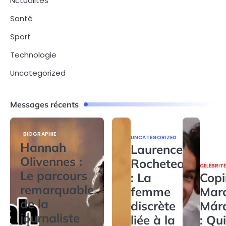
Nctualites
Santé
Sport
Technologie
Uncategorized
Messages récents
BIOGRAPHIE
UNCATEGORIZED
Hannah
Laurence
Olivennes :
Rocheteau
CÉLÉBRIT
Le parcours
: La
Copi
remarquable
femme
Mar
de la
discrète
Már
journaliste
liée à la
: Qui