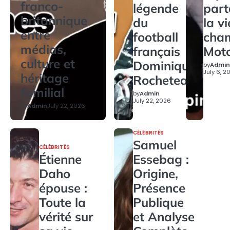
franco-
légende
par
britannique
du
la v
entre
football
cha
médias,
français
Mot
culture et
Dominique
by
Admin
July 6, 2
héritage
Rocheteau
familial
by
Admin
July 22, 2026
by
Admin
July 22, 2026
CÉLÉBRITÉS
Samuel
CÉLÉBRITÉS
Étienne
Essebag :
Daho
Origine,
épouse :
Présence
Toute la
Publique
vérité sur
et Analyse