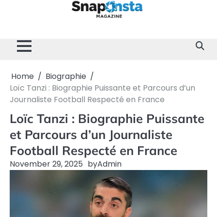
Skip
to
content
Home
Divertissement
Technologie
Sport
Célébrités
Mode
Contactez-
Politique
À
Mentions
nous
de
propos
Légales
Confidentialité
de
nous
Home
Biographie
Loïc Tanzi : Biographie Puissante et Parcours d’un
Journaliste Football Respecté en France
Loïc Tanzi : Biographie Puissante
et Parcours d’un Journaliste
Football Respecté en France
November 29, 2025
by
Admin