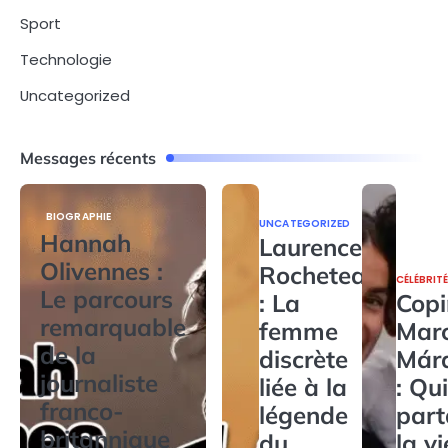
Sport
Technologie
Uncategorized
Messages récents
BIOGRAPHIE
UNCATEGORIZED
Hannah
Laurence
Olivennes :
Rocheteau
CÉLÉBRIT
Le parcours
: La
Copi
remarquable
femme
Mar
de la
discrète
Már
journaliste
liée à la
: Qui
franco-
légende
par
britannique
du
la v