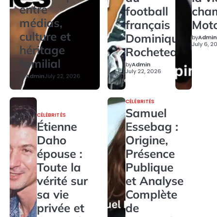
entre
football
cha
médias,
français
Mot
culture et
Dominique
by
Admin
July 6, 2
héritage
Rocheteau
familial
by
Admin
July 22, 2026
by
Admin
July 22, 2026
CÉLÉBRITÉS
Samuel
CÉLÉBRITÉS
Étienne
Essebag :
Daho
Origine,
épouse :
Présence
Toute la
Publique
vérité sur
et Analyse
sa vie
Complète
privée et
de