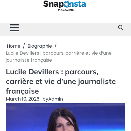
Skip
to
content
Home
Divertissement
Technologie
Sport
Célébrités
Mode
Contactez-
Politique
À
Mentions
nous
de
propos
Légales
Confidentialité
de
nous
Home
Biographie
Lucile Devillers : parcours, carrière et vie d’une
journaliste française
Lucile Devillers : parcours,
carrière et vie d’une journaliste
française
March 10, 2026
by
Admin