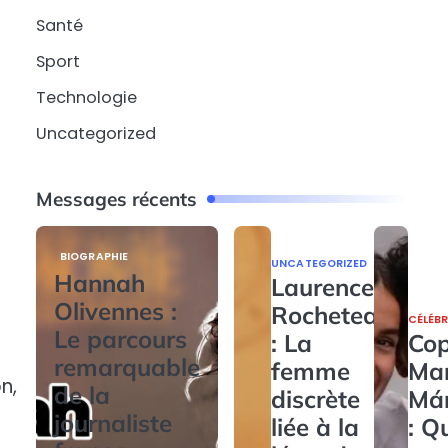
Santé
Sport
Technologie
Uncategorized
Messages récents
BIOGRAPHIE
UNCATEGORIZED
Hannah
Laurence
Olivennes :
Rocheteau
CÉLÉBR
Le parcours
: La
Cop
remarquable
femme
Ma
n,
de la
discrète
Má
journaliste
liée à la
: Q