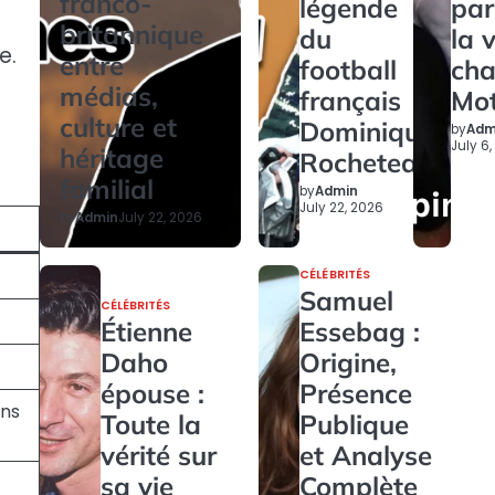
franco-
légende
par
britannique
du
la 
e.
entre
football
ch
médias,
français
Mo
culture et
Dominique
by
Adm
July 6
héritage
Rocheteau
familial
by
Admin
July 22, 2026
by
Admin
July 22, 2026
CÉLÉBRITÉS
Samuel
CÉLÉBRITÉS
Étienne
Essebag :
Daho
Origine,
épouse :
Présence
ons
Toute la
Publique
vérité sur
et Analyse
sa vie
Complète