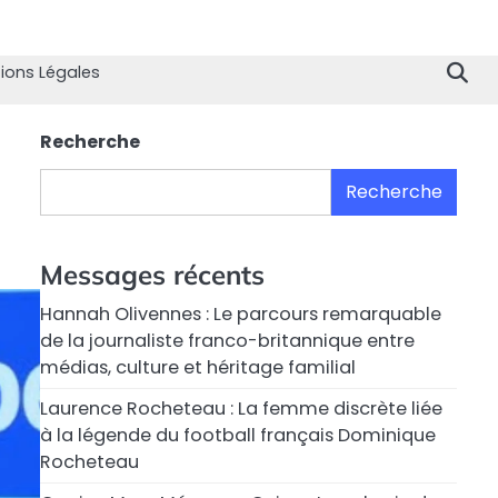
Home
Divertissement
Technologie
Sport
Célébrités
Mode
Contactez
Politique
À
Men
nous
de
propo
Lég
ions Légales
Confiden
de
nous
Recherche
Recherche
Messages récents
Hannah Olivennes : Le parcours remarquable
de la journaliste franco-britannique entre
médias, culture et héritage familial
Laurence Rocheteau : La femme discrète liée
à la légende du football français Dominique
Rocheteau