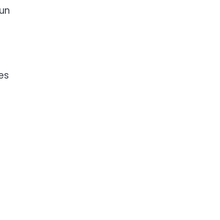
 un
es