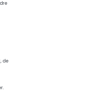
ndre
r, de
r.