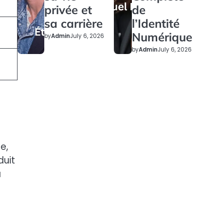
privée et
de
sa carrière
l’Identité
Numérique
by
Admin
July 6, 2026
by
Admin
July 6, 2026
e,
duit
à