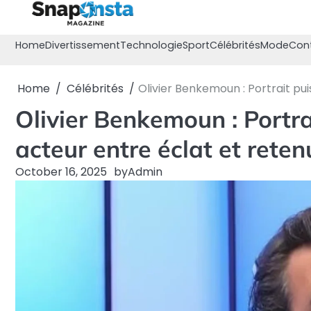
Skip
to
content
Home
Divertissement
Technologie
Sport
Célébrités
Mode
Con
Home
Célébrités
Olivier Benkemoun : Portrait pu
Olivier Benkemoun : Portra
acteur entre éclat et reten
October 16, 2025
by
Admin