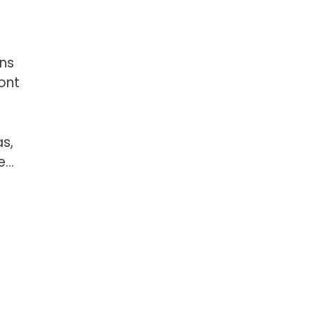
ans
ont
s,
le…