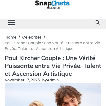
Skip
to
content
Home
Divertissement
Technologie
Sport
Célébrités
Mode
Contactez-
Politique
À
Mentions
nous
de
propos
Légales
Confidentialité
de
nous
Home
Célébrités
Paul Kircher Couple : Une Vérité Puissante entre Vie
Privée, Talent et Ascension Artistique
Paul Kircher Couple : Une Vérité
Puissante entre Vie Privée, Talent
et Ascension Artistique
November 17, 2025
by
Admin