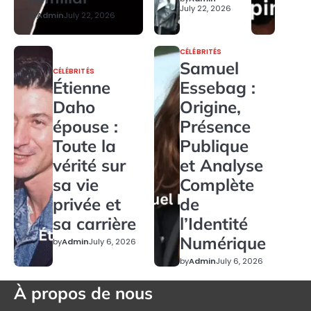
July 22, 2026
by
Admin
July 22, 2026
CÉLÉBRITÉS
Samuel
CÉLÉBRITÉS
Étienne
Essebag :
Daho
Origine,
épouse :
Présence
Toute la
Publique
vérité sur
et Analyse
sa vie
Complète
privée et
de
sa carrière
l’Identité
Numérique
by
Admin
July 6, 2026
by
Admin
July 6, 2026
À propos de nous