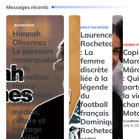
Messages récents
BIOGRAPHIE
UNCATEGORIZED
Hannah
Laurence
Olivennes :
Rocheteau
CÉLÉBRIT
Le parcours
: La
Copi
remarquable
femme
Mar
de la
discrète
Már
journaliste
liée à la
: Qui
franco-
légende
par
britannique
du
la v
entre
football
cha
médias,
français
Mot
culture et
Dominique
by
Admin
July 6, 2
héritage
Rocheteau
familial
by
Admin