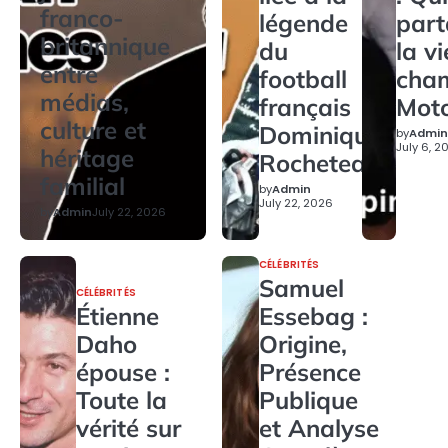
franco-
légende
par
britannique
du
la v
entre
football
cha
médias,
français
Mot
culture et
Dominique
by
Admin
July 6, 2
héritage
Rocheteau
familial
by
Admin
July 22, 2026
by
Admin
July 22, 2026
CÉLÉBRITÉS
Samuel
CÉLÉBRITÉS
Étienne
Essebag :
Daho
Origine,
épouse :
Présence
Toute la
Publique
vérité sur
et Analyse