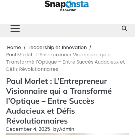
Skip
to
content
Home
Divertissement
Technologie
Sport
Célébrités
Mode
Contactez-
Politique
À
Mentions
nous
de
propos
Légales
Confidentialité
de
nous
Home
Leadership et Innovation
Paul Morlet : L’Entrepreneur Visionnaire qui a
Transformé l’Optique – Entre Succès Audacieux et
Défis Révolutionnaires
Paul Morlet : L’Entrepreneur
Visionnaire qui a Transformé
l’Optique – Entre Succès
Audacieux et Défis
Révolutionnaires
December 4, 2025
by
Admin