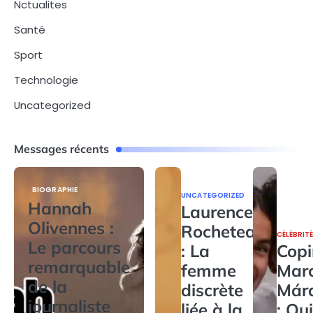
Nctualites
Santé
Sport
Technologie
Uncategorized
Messages récents
BIOGRAPHIE
UNCATEGORIZED
Hannah
Laurence
Olivennes :
Rocheteau
CÉLÉBRIT
Le parcours
: La
Copi
remarquable
femme
Mar
de la
discrète
Már
journaliste
liée à la
: Qui