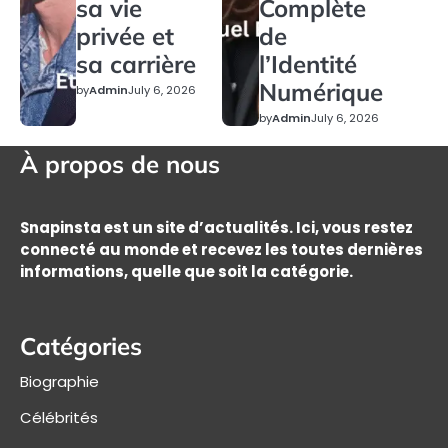
sa vie
Complète
privée et
de
sa carrière
l’Identité
Numérique
by
Admin
July 6, 2026
by
Admin
July 6, 2026
À propos de nous
Snapinsta est un site d’actualités. Ici, vous restez
connecté au monde et recevez les toutes dernières
informations, quelle que soit la catégorie.
Catégories
Biographie
Célébrités