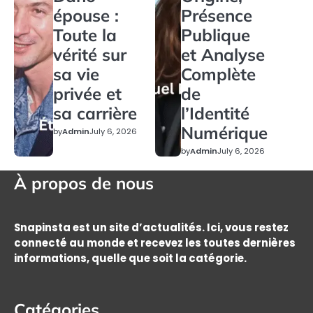
épouse :
Présence
Toute la
Publique
vérité sur
et Analyse
sa vie
Complète
privée et
de
sa carrière
l’Identité
Numérique
by
Admin
July 6, 2026
by
Admin
July 6, 2026
À propos de nous
Snapinsta est un site d’actualités. Ici, vous restez
connecté au monde et recevez les toutes dernières
informations, quelle que soit la catégorie.
Catégories