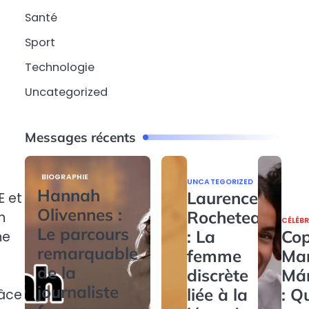
Santé
Sport
Technologie
Uncategorized
Messages récents
BIOGRAPHIE
UNCATEGORIZED
Hannah
Laurence
E et
Olivennes :
Rocheteau
n
CÉLÉBR
Le parcours
: La
Cop
ne
remarquable
femme
Ma
de la
discrète
Má
journaliste
liée à la
: Q
râce