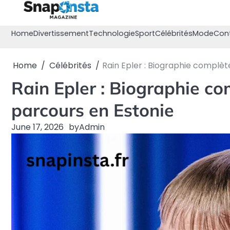
Skip
to
content
Home
Divertissement
Technologie
Sport
Célébrités
Mode
Con
Home
Célébrités
Rain Epler : Biographie complète
Rain Epler : Biographie com
parcours en Estonie
June 17, 2026
by
Admin