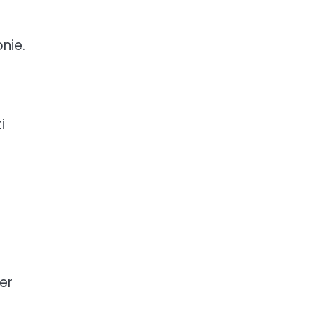
nie.
i
rer