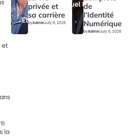
ns
privée et
de
sa carrière
l’Identité
Numérique
by
Admin
July 6, 2026
by
Admin
July 6, 2026
 et
dans
ti
s la