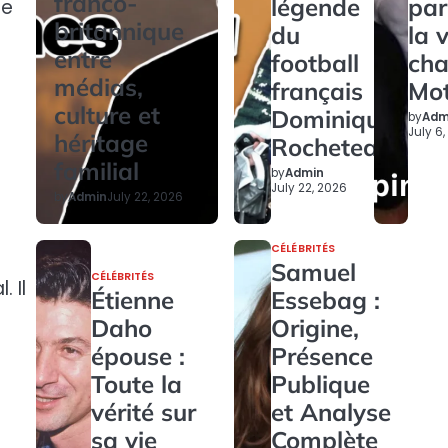
franco-
légende
par
re
britannique
du
la 
entre
football
ch
médias,
français
Mo
culture et
Dominique
by
Adm
July 6
héritage
Rocheteau
familial
by
Admin
July 22, 2026
by
Admin
July 22, 2026
CÉLÉBRITÉS
Samuel
CÉLÉBRITÉS
 Il
Étienne
Essebag :
Daho
Origine,
épouse :
Présence
Toute la
Publique
vérité sur
et Analyse
sa vie
Complète