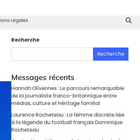
Home
Divertissement
Technologie
Sport
Célébrités
Mode
Contactez
Politique
À
Men
nous
de
propo
Lég
ions Légales
Confiden
de
nous
Recherche
Recherche
Messages récents
Hannah Olivennes : Le parcours remarquable
de la journaliste franco-britannique entre
médias, culture et héritage familial
Laurence Rocheteau : La femme discrète liée
à la légende du football français Dominique
Rocheteau