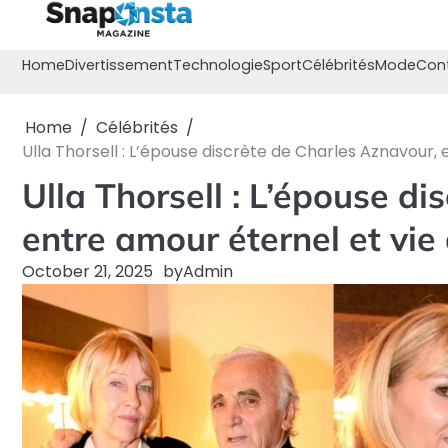
Skip
to
content
Home
Divertissement
Technologie
Sport
Célébrités
Mode
Con
Home
Célébrités
Ulla Thorsell : L’épouse discrète de Charles Aznavour,
Ulla Thorsell : L’épouse d
entre amour éternel et vie
October 21, 2025
by
Admin