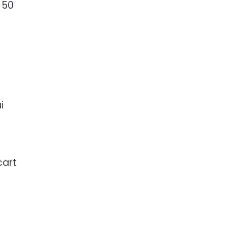
e 50
i
cart