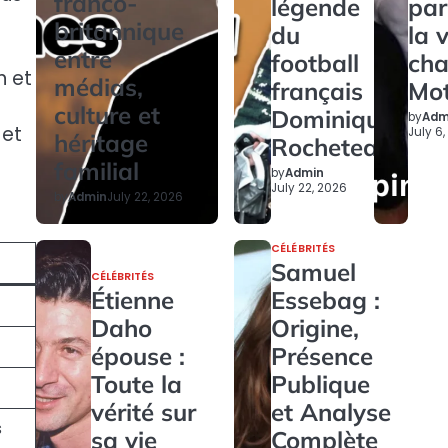
franco-
légende
par
britannique
du
la 
entre
football
ch
n et
médias,
français
Mo
culture et
Dominique
by
Adm
 et
July 6
héritage
Rocheteau
familial
by
Admin
July 22, 2026
by
Admin
July 22, 2026
CÉLÉBRITÉS
Samuel
CÉLÉBRITÉS
Étienne
Essebag :
Daho
Origine,
épouse :
Présence
Toute la
Publique
vérité sur
et Analyse
s
sa vie
Complète