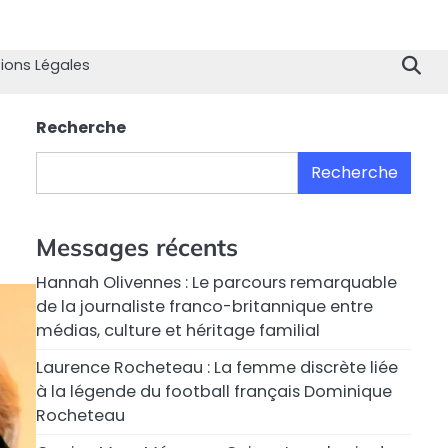
Home
Divertissement
Technologie
Sport
Célébrités
Mode
Contactez
Politique
À
Men
nous
de
propo
Lég
ions Légales
Confiden
de
nous
Recherche
Recherche
Messages récents
Hannah Olivennes : Le parcours remarquable
de la journaliste franco-britannique entre
médias, culture et héritage familial
Laurence Rocheteau : La femme discrète liée
à la légende du football français Dominique
Rocheteau