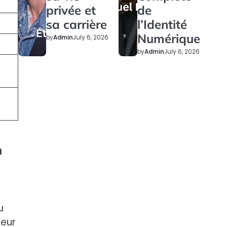
privée et
de
sa carrière
l’Identité
Numérique
by
Admin
July 6, 2026
by
Admin
July 6, 2026
n
u
deur