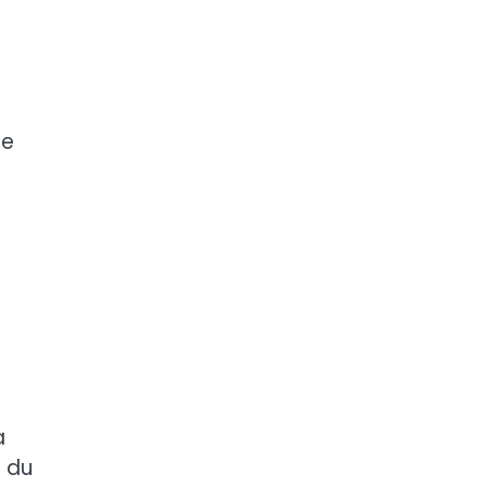
ce
a
s du