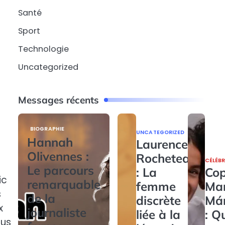
Santé
Sport
Technologie
Uncategorized
Messages récents
BIOGRAPHIE
UNCATEGORIZED
Hannah
Laurence
Olivennes :
Rocheteau
CÉLÉBR
Le parcours
: La
Cop
ic
remarquable
femme
Ma
s
de la
discrète
Má
x
journaliste
liée à la
: Q
lus