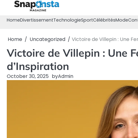
Skip
to
content
Home
Divertissement
Technologie
Sport
Célébrités
Mode
Con
Home
Uncategorized
Victoire de Villepin : Une F
Victoire de Villepin : Une
d’Inspiration
October 30, 2025
by
Admin