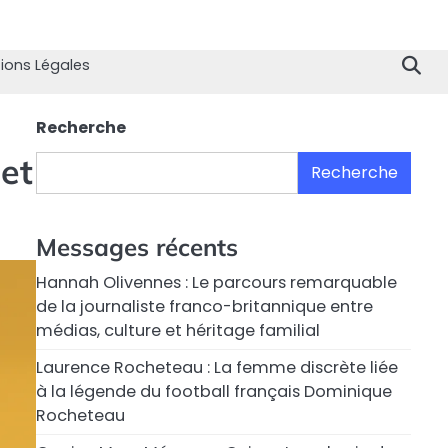
Home
Divertissement
Technologie
Sport
Célébrités
Mode
Contactez
Politique
À
Men
nous
de
propo
Lég
ions Légales
Confiden
de
nous
Recherche
 et
Recherche
Messages récents
Hannah Olivennes : Le parcours remarquable
de la journaliste franco-britannique entre
médias, culture et héritage familial
Laurence Rocheteau : La femme discrète liée
à la légende du football français Dominique
Rocheteau