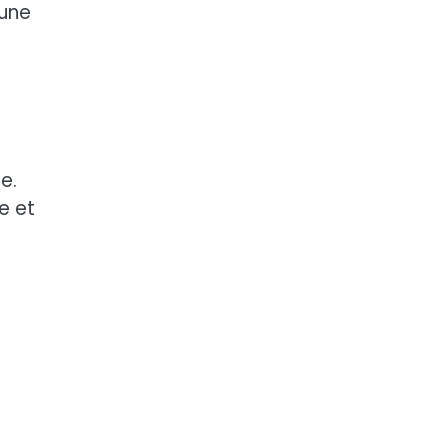
 une
e.
e et