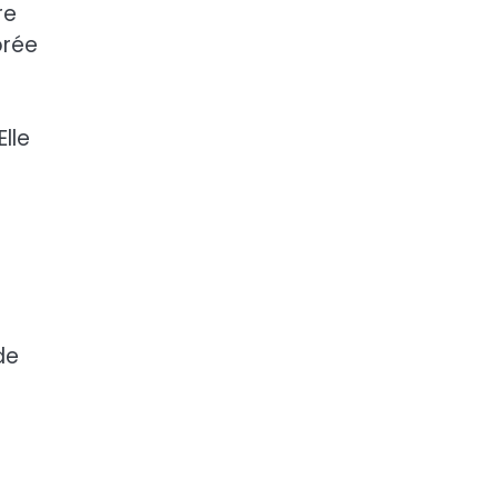
re
brée
lle
de