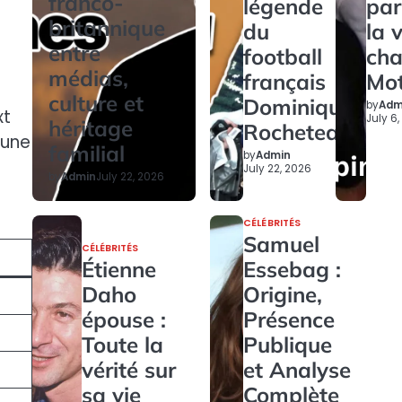
franco-
légende
par
britannique
du
la 
entre
football
ch
médias,
français
Mo
culture et
Dominique
by
Adm
xt
July 6
héritage
Rocheteau
 une
familial
by
Admin
July 22, 2026
by
Admin
July 22, 2026
CÉLÉBRITÉS
Samuel
CÉLÉBRITÉS
Étienne
Essebag :
Daho
Origine,
épouse :
Présence
Toute la
Publique
vérité sur
et Analyse
sa vie
Complète