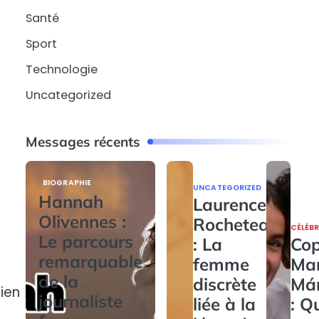
Santé
Sport
Technologie
Uncategorized
Messages récents
BIOGRAPHIE
UNCATEGORIZED
Hannah
Laurence
Olivennes :
Rocheteau
CÉLÉBR
Le parcours
: La
Cop
remarquable
femme
Ma
de la
discrète
Má
ien
journaliste
liée à la
: Q