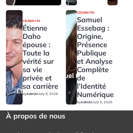
CÉLÉBRITÉS
Samuel
CÉLÉBRITÉS
Étienne
Essebag :
Daho
Origine,
épouse :
Présence
Toute la
Publique
vérité sur
et Analyse
sa vie
Complète
privée et
de
sa carrière
l’Identité
Numérique
by
Admin
July 6, 2026
by
Admin
July 6, 2026
À propos de nous