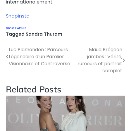
internationalement.
Snapinsta
BIOGRAPHIE
Tagged
Sandra Thuram
Luc Plamondon : Parcours
Maud Brégeon
Post
Légendaire d’un Parolier
jambes : Vérité,
navigation
Visionnaire et Controversé
rumeurs et portrait
complet
Related Posts