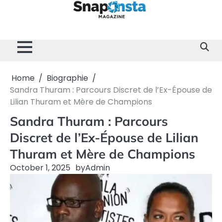
Skip
to
content
Home
Divertissement
Technologie
Sport
Célébrités
Mode
Contactez-
Politique
À
Mentions
nous
de
propos
Légales
Confidentialité
de
nous
Home
Biographie
Sandra Thuram : Parcours Discret de l’Ex-Épouse de
Lilian Thuram et Mère de Champions
Sandra Thuram : Parcours
Discret de l’Ex-Épouse de Lilian
Thuram et Mère de Champions
October 1, 2025
by
Admin